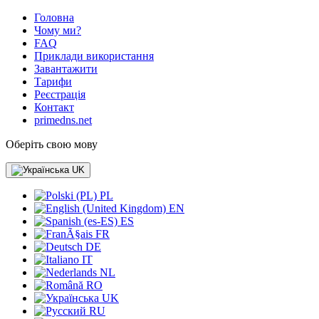
Головна
Чому ми?
FAQ
Приклади використання
Завантажити
Тарифи
Реєстрація
Контакт
primedns.net
Оберіть свою мову
UK
PL
EN
ES
FR
DE
IT
NL
RO
UK
RU