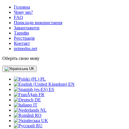
Головна
Чому ми?
FAQ
Приклади використання
Завантажити
Тарифи
Реєстрація
Контакт
primedns.net
Оберіть свою мову
UK
PL
EN
ES
FR
DE
IT
NL
RO
UK
RU