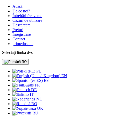
Acasă
De ce noi?
Întrebări frecvente
Cazuri de utilizare
Descărcare
Prețuri
Înregistrare
Contact
primedns.net
Selectați limba dvs
RO
PL
EN
ES
FR
DE
IT
NL
RO
UK
RU