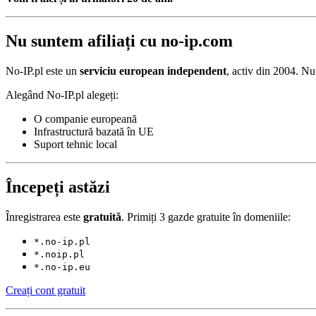
Nu suntem afiliați cu no-ip.com
No-IP.pl este un
serviciu european independent
, activ din 2004. Nu
Alegând No-IP.pl alegeți:
O companie europeană
Infrastructură bazată în UE
Suport tehnic local
Începeți astăzi
Înregistrarea este
gratuită
. Primiți 3 gazde gratuite în domeniile:
*.no-ip.pl
*.noip.pl
*.no-ip.eu
Creați cont gratuit