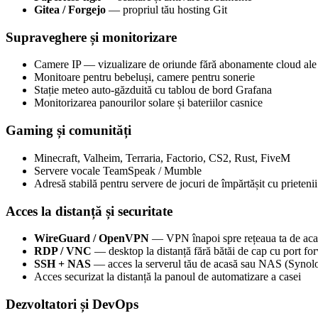
Gitea / Forgejo
— propriul tău hosting Git
Supraveghere și monitorizare
Camere IP — vizualizare de oriunde fără abonamente cloud ale
Monitoare pentru bebeluși, camere pentru sonerie
Stație meteo auto-găzduită cu tablou de bord Grafana
Monitorizarea panourilor solare și bateriilor casnice
Gaming și comunități
Minecraft, Valheim, Terraria, Factorio, CS2, Rust, FiveM
Servere vocale TeamSpeak / Mumble
Adresă stabilă pentru servere de jocuri de împărtășit cu prietenii
Acces la distanță și securitate
WireGuard / OpenVPN
— VPN înapoi spre rețeaua ta de aca
RDP / VNC
— desktop la distanță fără bătăi de cap cu port fo
SSH + NAS
— acces la serverul tău de acasă sau NAS (Syn
Acces securizat la distanță la panoul de automatizare a casei
Dezvoltatori și DevOps