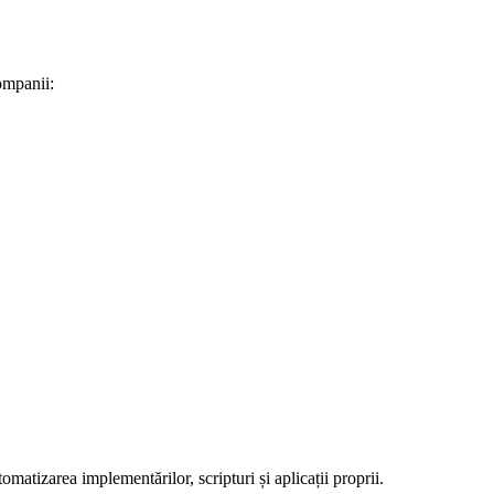
ompanii:
atizarea implementărilor, scripturi și aplicații proprii.