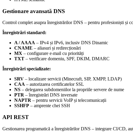
Gestionare avansată DNS
Control complet asupra înregistrărilor DNS – pentru profesioniști și c
Înregistrări standard:
A / AAAA
– IPv4 și IPv6, inclusiv DNS Dinamic
CNAME
– aliasuri și redirecționări
MX
– configurare e-mail cu priorități
TXT
– verificare domeniu, SPF, DKIM, DMARC
Înregistrări specializate:
SRV
– localizare servicii (Minecraft, SIP, XMPP, LDAP)
CAA
– autorizarea certificatelor SSL
NS
– delegarea subdomeniilor la propriile servere de nume
PTR
– înregistrări DNS inversate
NAPTR
– pentru servicii VoIP și telecomunicații
SSHFP
– amprente chei SSH
API REST
Gestionarea programatică a înregistrărilor DNS – integrare CI/CD, autom