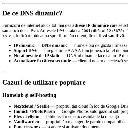
De ce DNS dinamic?
Furnizorii de internet alocă tot mai des
adrese IP dinamice
care se sc
sau alocă doar IPv6. Adresele IPv6 arată ca
2001:db8:ab12:5678::
, indică întotdeauna spre IP-ul tău curent, fie el IPv4 sau IPv6.
ip.eu
IP dinamic → DNS dinamic
— numele tău de gazdă urmează a
Suport IPv6
— înregistrările AAAA funcționează la fel de bine 
Nu ai nevoie de IP static
— DNS-ul dinamic face ca un IP dinam
Actualizare în câteva secunde
— clientul nostru detectează sc
---
Cazuri de utilizare populare
Homelab și self-hosting
Nextcloud / Seafile
— propriul tău cloud în loc de Google Dri
Immich / PhotoPrism
— Google Photos auto-găzduit sub prop
Plex / Jellyfin
— bibliotecă media accesibilă de la distanță
Vaultwarden
— propriul tău manager de parole compatibil cu
Paperless-ngx
— scanare și arhivare documente