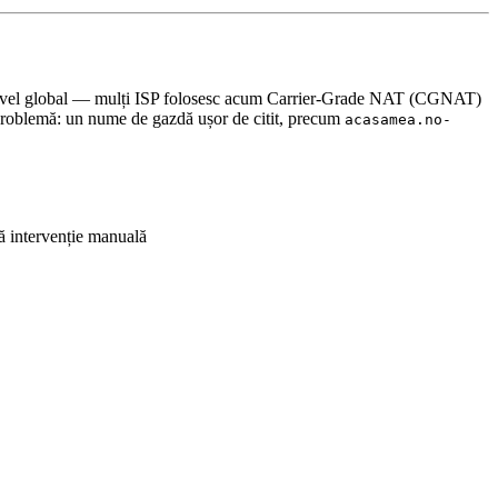
la nivel global — mulți ISP folosesc acum Carrier-Grade NAT (CGNAT)
problemă: un nume de gazdă ușor de citit, precum
acasamea.no-
ă intervenție manuală