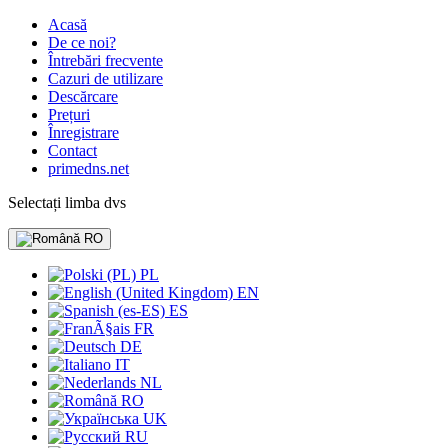
Acasă
De ce noi?
Întrebări frecvente
Cazuri de utilizare
Descărcare
Prețuri
Înregistrare
Contact
primedns.net
Selectați limba dvs
RO
PL
EN
ES
FR
DE
IT
NL
RO
UK
RU