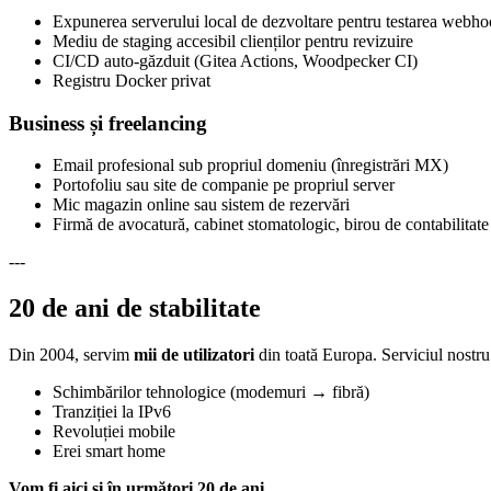
Expunerea serverului local de dezvoltare pentru testarea webho
Mediu de staging accesibil clienților pentru revizuire
CI/CD auto-găzduit (Gitea Actions, Woodpecker CI)
Registru Docker privat
Business și freelancing
Email profesional sub propriul domeniu (înregistrări MX)
Portofoliu sau site de companie pe propriul server
Mic magazin online sau sistem de rezervări
Firmă de avocatură, cabinet stomatologic, birou de contabilita
---
20 de ani de stabilitate
Din 2004, servim
mii de utilizatori
din toată Europa. Serviciul nostru 
Schimbărilor tehnologice (modemuri → fibră)
Tranziției la IPv6
Revoluției mobile
Erei smart home
Vom fi aici și în următori 20 de ani.