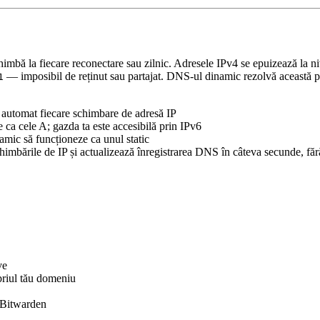
himbă la fiecare reconectare sau zilnic. Adresele IPv4 se epuizează 
— imposibil de reținut sau partajat. DNS-ul dinamic rezolvă această 
1
utomat fiecare schimbare de adresă IP
ca cele A; gazda ta este accesibilă prin IPv6
ic să funcționeze ca unul static
himbările de IP și actualizează înregistrarea DNS în câteva secunde, făr
ve
riul tău domeniu
 Bitwarden