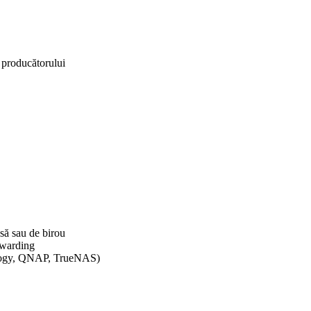
 producătorului
să sau de birou
rwarding
ology, QNAP, TrueNAS)