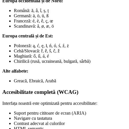
Europa occidentală și de Nord:
Română: ă, â, î, ș, ț
Germană: ä, ö, ü, ß
Franceză: é, è, ê, ç, œ
Scandinavă: å, ø, æ, ö
Europa centrală și de Est:
Poloneză: ą, ć, ę, ł, ń, ó, ś, ź, ż
Cehă/Slovacă: ř, ě, š, č, ž
Maghiară: ő, ű, á, é
Chirilică (rusă, ucraineană, bulgară, sârbă)
Alte alfabete:
Greacă, Ebraică, Arabă
Accesibilitate completă (WCAG)
Interfața noastră este optimizată pentru accesibilitate:
Suport pentru cititoare de ecran (ARIA)
Navigare cu tastatura
Contrast adecvat al culorilor
HTML semantic