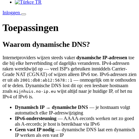
TR
Inloggen
Toepassingen
Waarom dynamische DNS?
Internetproviders wijzen steeds vaker
dynamische IP-adressen
toe
die bij elke herverbinding of dagelijks veranderen. IPv4-adressen
raken wereldwijd op — veel ISP's gebruiken inmiddels Carrier-
Grade NAT (CGNAT) of wijzen alleen IPv6 toe. IPv6-adressen zien
er uit als
— onmogelijk om te onthouden
2001:db8:ab12:5678::1
of te delen. Dynamische DNS lost dit op: een leesbare hostnaam
zoals
wijst altijd naar je huidige IP, of het nu
mijnhuis.no-ip.eu
IPv4 of IPv6 is.
Dynamisch IP → dynamische DNS
— je hostnaam volgt
automatisch elke IP-adreswijziging
IPv6-ondersteuning
— AAAA-records werken net zo goed
als A-records; je host is bereikbaar via IPv6
Geen vast IP nodig
— dynamische DNS laat een dynamisch
IP werken als een vast IP