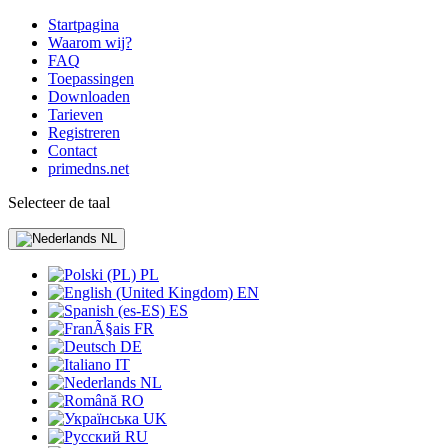
Startpagina
Waarom wij?
FAQ
Toepassingen
Downloaden
Tarieven
Registreren
Contact
primedns.net
Selecteer de taal
NL
PL
EN
ES
FR
DE
IT
NL
RO
UK
RU