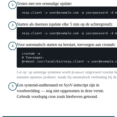
Testen met een eenmalige update:
2
noip.client -u user@example.com -p yourpassword -d m
Starten als daemon (update elke 5 min op de achtergrond):
3
noip.client -u user@example.com -p yourpassword -d m
Voor automatisch starten na herstart, toevoegen aan crontab:
4
crontab -e

# Toevoegen:

@reboot /usr/local/bin/noip.client -u user@example.c
Let op: op sommige systemen wordt
uitgevoerd voordat h
@reboot
minuten opnieuw probeert, maakt hij automatisch verbinding bij de 
Een systemd-unitbestand en SysV-initscript zijn in
5
voorbereiding — nog niet opgenomen in deze versie.
Gebruik voorlopig cron zoals hierboven getoond.