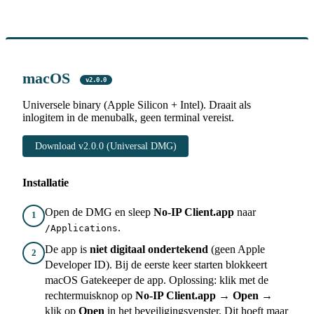
macOS
v2.0.0
Universele binary (Apple Silicon + Intel). Draait als
inlogitem in de menubalk, geen terminal vereist.
Download v2.0.0 (Universal DMG)
Installatie
Open de DMG en sleep
No-IP Client.app
naar
1
.
/Applications
De app is
niet digitaal ondertekend
(geen Apple
2
Developer ID). Bij de eerste keer starten blokkeert
macOS Gatekeeper de app. Oplossing: klik met de
rechtermuisknop op
No-IP Client.app
→
Open
→
klik op
Open
in het beveiligingsvenster. Dit hoeft maar