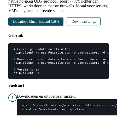
native no-ip.eu UDP-protocol (poort 7777): lichter dan
HTTPS, werkt door de meeste firewalls. Ideaal voor servers,
VM's en geautomatiseerde setups.
Download binair bestand (x64)
Download tar.gz
Gebruik
# Eenmalige update en afsluiten:

noip.client -u user@example.com -p yourpassword -d mijnhu
# Daemon-modus — update elke N minuten op de achtergrond 
noip.client -u user@example.com -p yourpassword -d mijnhu
# Versie tonen:

noip.client -V
Snelstart
Downloaden en uitvoerbaar maken:
1
wget -O /usr/local/bin/noip.client https://no-ip.eu/
chmod +x /usr/local/bin/noip.client