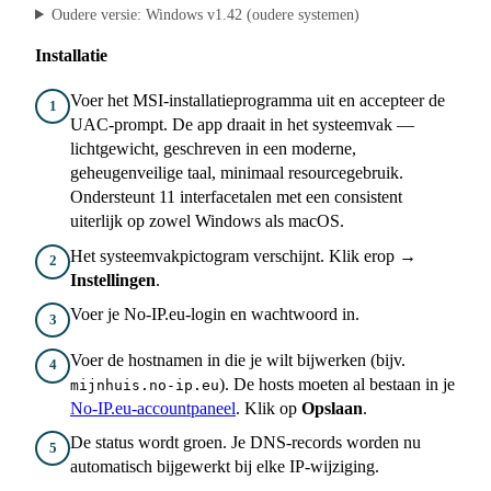
Oudere versie: Windows v1.42 (oudere systemen)
Installatie
Voer het MSI-installatieprogramma uit en accepteer de
1
UAC-prompt. De app draait in het systeemvak —
lichtgewicht, geschreven in een moderne,
geheugenveilige taal, minimaal resourcegebruik.
Ondersteunt 11 interfacetalen met een consistent
uiterlijk op zowel Windows als macOS.
Het systeemvakpictogram verschijnt. Klik erop →
2
Instellingen
.
Voer je No-IP.eu-login en wachtwoord in.
3
Voer de hostnamen in die je wilt bijwerken (bijv.
4
). De hosts moeten al bestaan in je
mijnhuis.no-ip.eu
No-IP.eu-accountpaneel
. Klik op
Opslaan
.
De status wordt groen. Je DNS-records worden nu
5
automatisch bijgewerkt bij elke IP-wijziging.