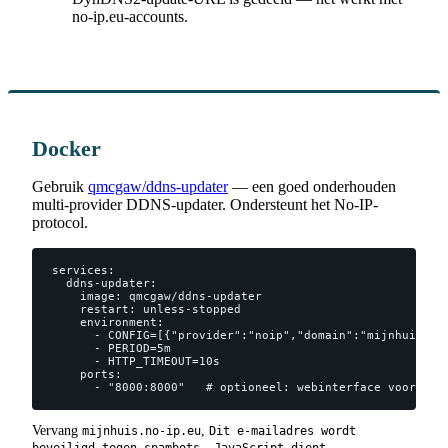
no-ip.eu-accounts.
Docker
Gebruik
qmcgaw/ddns-updater
— een goed onderhouden
multi-provider DDNS-updater. Ondersteunt het No-IP-
protocol.
services:

  ddns-updater:

    image: qmcgaw/ddns-updater

    restart: unless-stopped

    environment:

      - CONFIG=[{"provider":"noip","domain":"mijnhuis.no
      - PERIOD=5m

      - HTTP_TIMEOUT=10s

    ports:

      - "8000:8000"   # optioneel: webinterface voor sta
Vervang
,
mijnhuis.no-ip.eu
Dit e-mailadres wordt
beveiligd tegen spambots. JavaScript dient