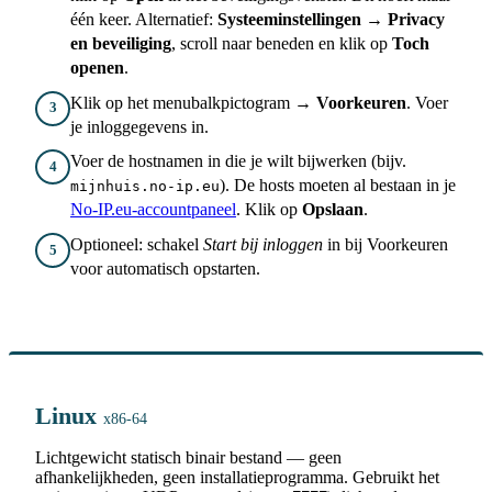
één keer. Alternatief:
Systeeminstellingen → Privacy
en beveiliging
, scroll naar beneden en klik op
Toch
openen
.
Klik op het menubalkpictogram →
Voorkeuren
. Voer
3
je inloggegevens in.
Voer de hostnamen in die je wilt bijwerken (bijv.
4
). De hosts moeten al bestaan in je
mijnhuis.no-ip.eu
No-IP.eu-accountpaneel
. Klik op
Opslaan
.
Optioneel: schakel
Start bij inloggen
in bij Voorkeuren
5
voor automatisch opstarten.
Linux
x86-64
Lichtgewicht statisch binair bestand — geen
afhankelijkheden, geen installatieprogramma. Gebruikt het