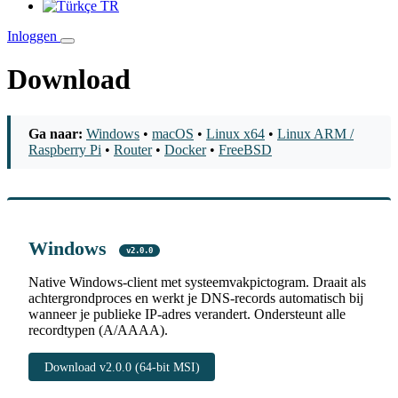
TR
Inloggen
Download
Ga naar:
Windows
•
macOS
•
Linux x64
•
Linux ARM /
Raspberry Pi
•
Router
•
Docker
•
FreeBSD
Windows
v2.0.0
Native Windows-client met systeemvakpictogram. Draait als
achtergrondproces en werkt je DNS-records automatisch bij
wanneer je publieke IP-adres verandert. Ondersteunt alle
recordtypen (A/AAAA).
Download v2.0.0 (64-bit MSI)