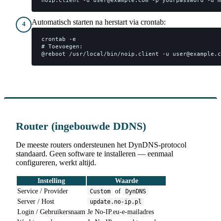
noip.client -u user@example.com -p yourpassword -d m
Automatisch starten na herstart via crontab:
4
crontab -e

# Toevoegen:

@reboot /usr/local/bin/noip.client -u user@example.c
Router (ingebouwde DDNS)
De meeste routers ondersteunen het DynDNS-protocol
standaard. Geen software te installeren — eenmaal
configureren, werkt altijd.
Instelling
Waarde
Service / Provider
of
Custom
DynDNS
Server / Host
update.no-ip.pl
Login / Gebruikersnaam
Je No-IP.eu-e-mailadres