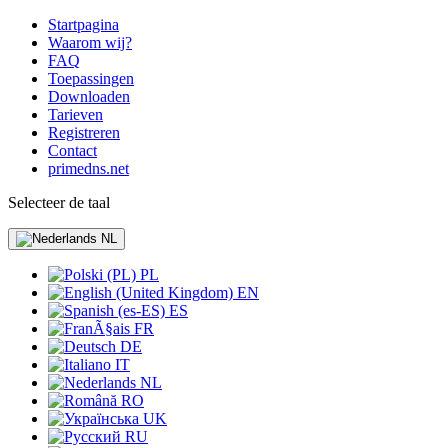
Startpagina
Waarom wij?
FAQ
Toepassingen
Downloaden
Tarieven
Registreren
Contact
primedns.net
Selecteer de taal
NL
PL
EN
ES
FR
DE
IT
NL
RO
UK
RU