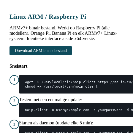
Linux ARM / Raspberry Pi
ARMv7+ binair bestand. Werkt op Raspberry Pi (alle
modellen), Orange Pi, Banana Pi en elk ARMv7+ Linux-
systeem. Identieke interface als de x64-versie.
Download ARM binair bestand
Snelstart
1
wget -O /usr/local/bin/noip.client https://no-ip.eu/
chmod +x /usr/local/bin/noip.client
Testen met een eenmalige update:
2
noip.client -u user@example.com -p yourpassword -d m
Starten als daemon (update elke 5 min):
3