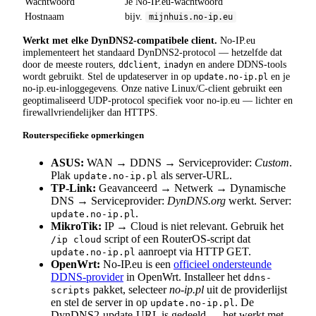
Wachtwoord
Je No-IP.eu-wachtwoord
Hostnaam
bijv.
mijnhuis.no-ip.eu
Werkt met elke DynDNS2-compatibele client.
No-IP.eu
implementeert het standaard DynDNS2-protocol — hetzelfde dat
door de meeste routers,
,
en andere DDNS-tools
ddclient
inadyn
wordt gebruikt. Stel de updateserver in op
en je
update.no-ip.pl
no-ip.eu-inloggegevens. Onze native Linux/C-client gebruikt een
geoptimaliseerd UDP-protocol specifiek voor no-ip.eu — lichter en
firewallvriendelijker dan HTTPS.
Routerspecifieke opmerkingen
ASUS:
WAN → DDNS → Serviceprovider:
Custom
.
Plak
als server-URL.
update.no-ip.pl
TP-Link:
Geavanceerd → Netwerk → Dynamische
DNS → Serviceprovider:
DynDNS.org
werkt. Server:
.
update.no-ip.pl
MikroTik:
IP → Cloud is niet relevant. Gebruik het
script of een RouterOS-script dat
/ip cloud
aanroept via HTTP GET.
update.no-ip.pl
OpenWrt:
No-IP.eu is een
officieel ondersteunde
DDNS-provider
in OpenWrt. Installeer het
ddns-
pakket, selecteer
no-ip.pl
uit de providerlijst
scripts
en stel de server in op
. De
update.no-ip.pl
DynDNS2-update-URL is gedeeld — het werkt met