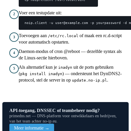
Voer een testupdate uit:
2
noip.client -u user@example.com -p yourpassword -d m
Toevoegen aan
of maak een rc.d-script
/etc/rc.local
3
voor automatisch opstarten.
Daemon-modus of cron @reboot — dezelfde syntax als
4
de Linux-sectie hierboven.
Als alternatief kun je
uit de ports gebruiken
inadyn
5
(
) — ondersteunt het DynDNS2-
pkg install inadyn
protocol, stel de server in op
.
update.no-ip.pl
API-toegang, DNSSEC of teambeheer nodig?
primedns.net — DNS-platform voor ontwikkelaars en bedrijven,
van het team achter no-ip.eu.
Meer informatie →