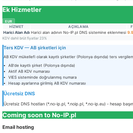
Ek Hizmetler
EUR
HIZMET
AÇIKLAMA
F
Harici Alan Adı
Harici alan adının No-IP.pl DNS sistemine eklenmesi
9.
KDV dahil brüt fiyatlar 23%
Ters KDV — AB şirketleri için
AB KDV mükellefi olarak kayıtlı şirketler (Polonya dışında) ters vergil
AB'de kayıtlı şirket (Polonya dışında)
Aktif AB KDV numarası
VIES sisteminde doğrulanmış numara
Hesap ayarlarına girilmiş AB KDV numarası
Ücretsiz DNS
Ücretsiz DNS hostları (*.no-ip.pl, *.noip.pl, *.no-ip.eu) - hesap ba
Coming soon to No-IP.pl
Email hosting