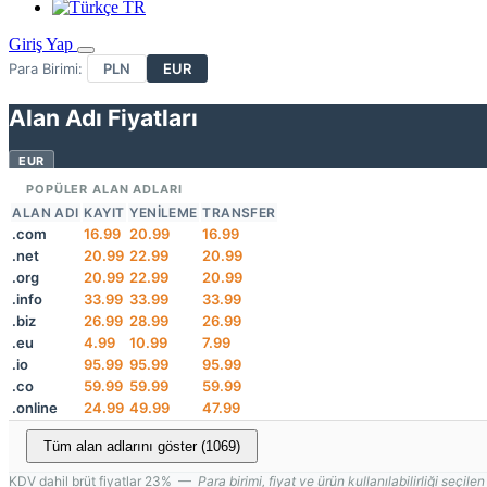
TR
Giriş Yap
Para Birimi:
PLN
EUR
Alan Adı Fiyatları
EUR
POPÜLER ALAN ADLARI
ALAN ADI
KAYIT
YENILEME
TRANSFER
.com
16.99
20.99
16.99
.net
20.99
22.99
20.99
.org
20.99
22.99
20.99
.info
33.99
33.99
33.99
.biz
26.99
28.99
26.99
.eu
4.99
10.99
7.99
.io
95.99
95.99
95.99
.co
59.99
59.99
59.99
.online
24.99
49.99
47.99
Tüm alan adlarını göster (1069)
KDV dahil brüt fiyatlar 23% —
Para birimi, fiyat ve ürün kullanılabilirliği seçil