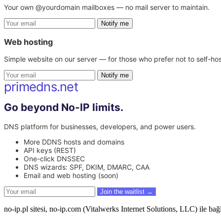
Your own @yourdomain mailboxes — no mail server to maintain.
Notify me
Web hosting
Simple website on our server — for those who prefer not to self-hos
Notify me
primedns.net
Go beyond No-IP limits.
DNS platform for businesses, developers, and power users.
More DDNS hosts and domains
API keys (REST)
One-click DNSSEC
DNS wizards: SPF, DKIM, DMARC, CAA
Email and web hosting (soon)
Join the waitlist →
no-ip.pl sitesi, no-ip.com (Vitalwerks Internet Solutions, LLC) ile bağ