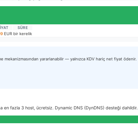
IYAT
SÜRE
99
EUR
bir kerelik
eme mekanizmasından yararlanabilir — yalnızca KDV hariç net fiyat ödenir.
şına en fazla 3 host, ücretsiz. Dynamic DNS (DynDNS) desteği dahildir.