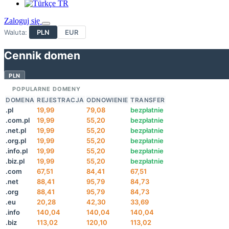
TR
Zaloguj się
Waluta:
PLN
EUR
Cennik domen
PLN
POPULARNE DOMENY
DOMENA
REJESTRACJA
ODNOWIENIE
TRANSFER
.pl
19,99
79,08
bezpłatnie
.com.pl
19,99
55,20
bezpłatnie
.net.pl
19,99
55,20
bezpłatnie
.org.pl
19,99
55,20
bezpłatnie
.info.pl
19,99
55,20
bezpłatnie
.biz.pl
19,99
55,20
bezpłatnie
.com
67,51
84,41
67,51
.net
88,41
95,79
84,73
.org
88,41
95,79
84,73
.eu
20,28
42,30
33,69
.info
140,04
140,04
140,04
.biz
113,02
120,10
113,02