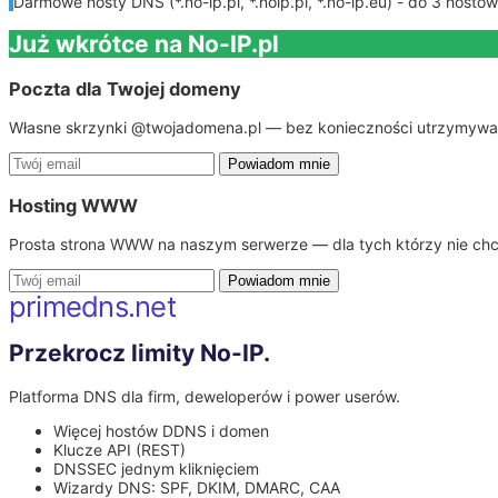
Darmowe hosty DNS (*.no-ip.pl, *.noip.pl, *.no-ip.eu) - do 3 hos
Już wkrótce na No-IP.pl
Poczta dla Twojej domeny
Własne skrzynki @twojadomena.pl — bez konieczności utrzymywa
Powiadom mnie
Hosting WWW
Prosta strona WWW na naszym serwerze — dla tych którzy nie chcą
Powiadom mnie
primedns.net
Przekrocz limity No-IP.
Platforma DNS dla firm, deweloperów i power userów.
Więcej hostów DDNS i domen
Klucze API (REST)
DNSSEC jednym kliknięciem
Wizardy DNS: SPF, DKIM, DMARC, CAA