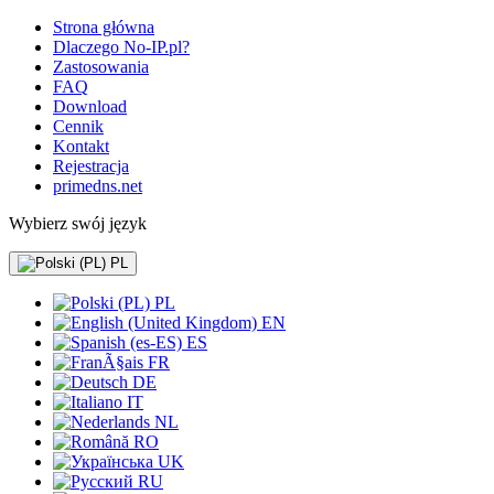
Strona główna
Dlaczego No-IP.pl?
Zastosowania
FAQ
Download
Cennik
Kontakt
Rejestracja
primedns.net
Wybierz swój język
PL
PL
EN
ES
FR
DE
IT
NL
RO
UK
RU