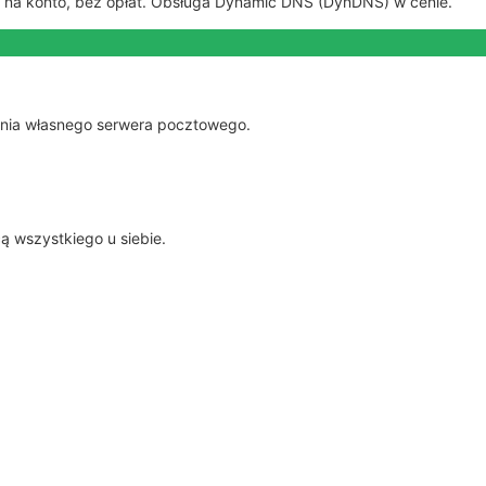
tów na konto, bez opłat. Obsługa Dynamic DNS (DynDNS) w cenie.
nia własnego serwera pocztowego.
 wszystkiego u siebie.