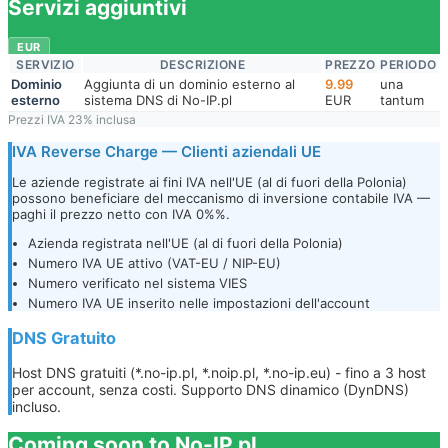
Servizi aggiuntivi
EUR
SERVIZIO
DESCRIZIONE
PREZZO
PERIODO
Dominio
Aggiunta di un dominio esterno al
9.99
una
esterno
sistema DNS di No-IP.pl
EUR
tantum
Prezzi IVA 23% inclusa
IVA Reverse Charge — Clienti aziendali UE
Le aziende registrate ai fini IVA nell'UE (al di fuori della Polonia)
possono beneficiare del meccanismo di inversione contabile IVA —
paghi il prezzo netto con IVA 0%%.
Azienda registrata nell'UE (al di fuori della Polonia)
Numero IVA UE attivo (VAT-EU / NIP-EU)
Numero verificato nel sistema VIES
Numero IVA UE inserito nelle impostazioni dell'account
DNS Gratuito
Host DNS gratuiti (*.no-ip.pl, *.noip.pl, *.no-ip.eu) - fino a 3 host
per account, senza costi. Supporto DNS dinamico (DynDNS)
incluso.
Coming soon to No-IP.pl