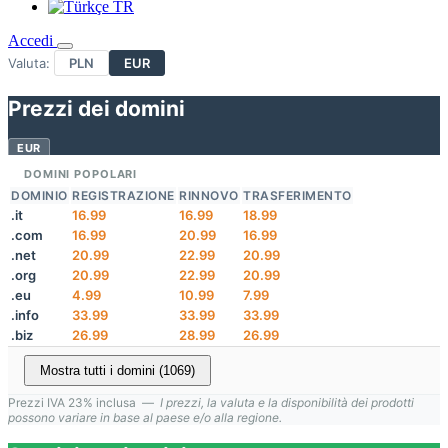
TR
Accedi
Valuta:
PLN
EUR
Prezzi dei domini
EUR
DOMINI POPOLARI
DOMINIO
REGISTRAZIONE
RINNOVO
TRASFERIMENTO
.it
16.99
16.99
18.99
.com
16.99
20.99
16.99
.net
20.99
22.99
20.99
.org
20.99
22.99
20.99
.eu
4.99
10.99
7.99
.info
33.99
33.99
33.99
.biz
26.99
28.99
26.99
Mostra tutti i domini (1069)
Prezzi IVA 23% inclusa —
I prezzi, la valuta e la disponibilità dei prodotti
possono variare in base al paese e/o alla regione.