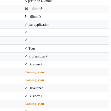
À partir de €9/mois
10 – illimités
5 – illimités
✓
par application
✓
✓
✓
Tous
✓
Professional+
✓
Business+
Coming soon
Coming soon
✓
Developer+
✓
Business+
Coming soon