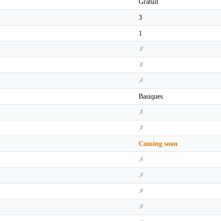
Gratuit
3
1
✗
✗
✗
Basiques
✗
✗
Coming soon
✗
✗
✗
✗