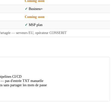
Coming soon
✓
Business+
Coming soon
✓
MSP plan
Partagée — serveurs EU, opérateur CONSERIT
pipelines CI/CD
— pas d'entrée TXT manuelle
s sans partager les mots de passe