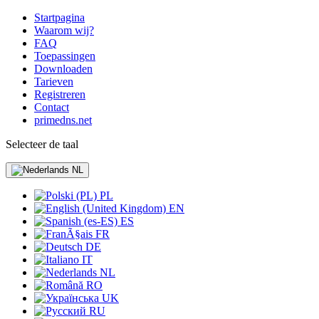
Startpagina
Waarom wij?
FAQ
Toepassingen
Downloaden
Tarieven
Registreren
Contact
primedns.net
Selecteer de taal
NL
PL
EN
ES
FR
DE
IT
NL
RO
UK
RU