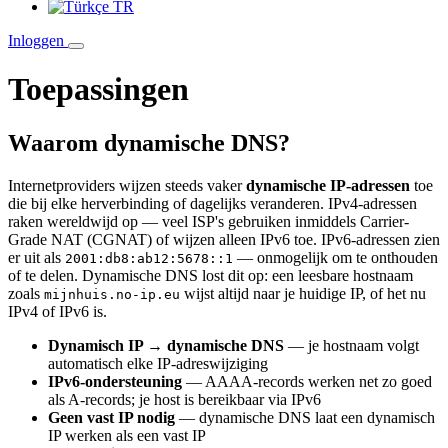
TR
Inloggen
Toepassingen
Waarom dynamische DNS?
Internetproviders wijzen steeds vaker
dynamische IP-adressen
toe
die bij elke herverbinding of dagelijks veranderen. IPv4-adressen
raken wereldwijd op — veel ISP's gebruiken inmiddels Carrier-
Grade NAT (CGNAT) of wijzen alleen IPv6 toe. IPv6-adressen zien
er uit als
— onmogelijk om te onthouden
2001:db8:ab12:5678::1
of te delen. Dynamische DNS lost dit op: een leesbare hostnaam
zoals
wijst altijd naar je huidige IP, of het nu
mijnhuis.no-ip.eu
IPv4 of IPv6 is.
Dynamisch IP → dynamische DNS
— je hostnaam volgt
automatisch elke IP-adreswijziging
IPv6-ondersteuning
— AAAA-records werken net zo goed
als A-records; je host is bereikbaar via IPv6
Geen vast IP nodig
— dynamische DNS laat een dynamisch
IP werken als een vast IP